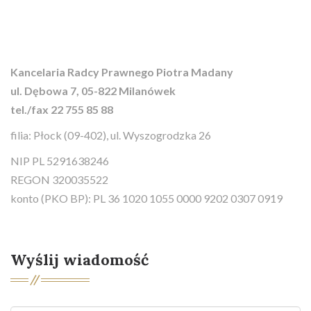
Kancelaria Radcy Prawnego Piotra Madany
ul. Dębowa 7, 05-822 Milanówek
tel./fax 22 755 85 88
filia:
Płock (09-402), ul. Wyszogrodzka 26
NIP PL 5291638246
REGON 320035522
konto (PKO BP): PL 36 1020 1055 0000 9202 0307 0919
Wyślij wiadomość